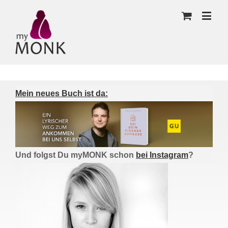
Mein neues Buch ist da:
Und folgst Du myMONK schon
bei Instagram
?