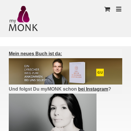
Mein neues Buch ist da:
Und folgst Du myMONK schon
bei Instagram
?