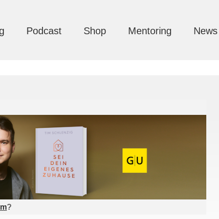
g
Podcast
Shop
Mentoring
News
am
?