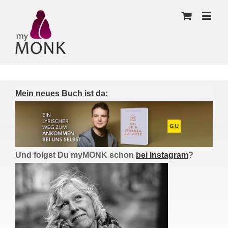
Mein neues Buch ist da:
Und folgst Du myMONK schon
bei Instagram
?