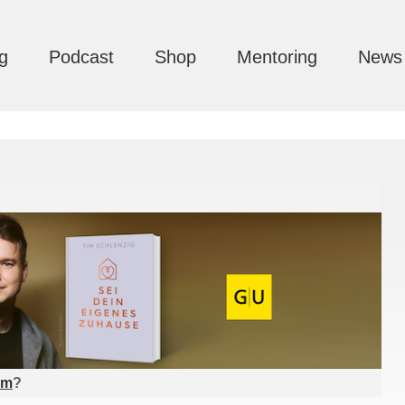
g
Podcast
Shop
Mentoring
News
am
?