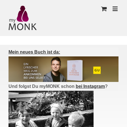
Mein neues Buch ist da:
Und folgst Du myMONK schon
bei Instagram
?