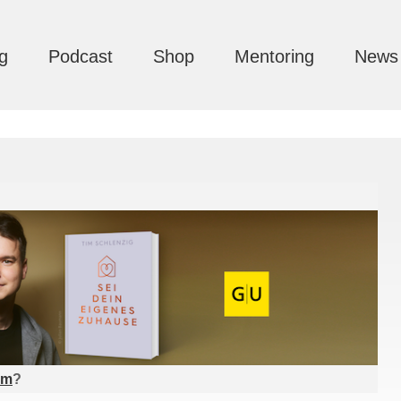
g
Podcast
Shop
Mentoring
News
am
?