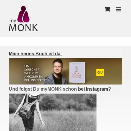
Mein neues Buch ist da:
Und folgst Du myMONK schon
bei Instagram
?