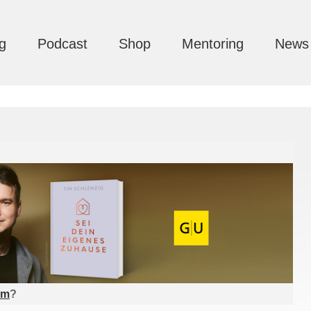
g
Podcast
Shop
Mentoring
News
am
?