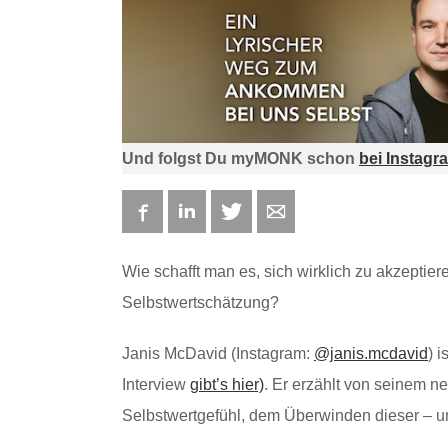
Und folgst Du myMONK schon
bei Instagr
Facebook
LinkedIn
Twitter
E-mail
Wie schafft man es, sich wirklich zu akzept
Selbstwertschätzung?
Janis McDavid (Instagram:
@janis.mcdavid
) 
Interview
gibt’s hier)
. Er erzählt von seinem n
Selbstwertgefühl, dem Überwinden dieser – und