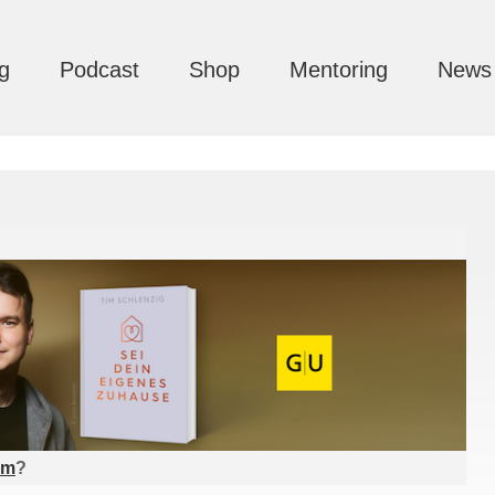
g
Podcast
Shop
Mentoring
News
am
?