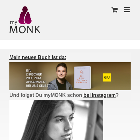
Mein neues Buch ist da:
Und folgst Du myMONK schon
bei Instagram
?