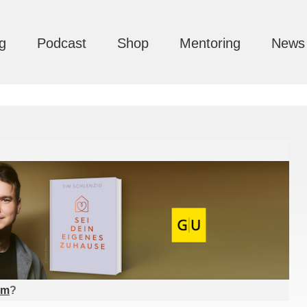
g
Podcast
Shop
Mentoring
News
am
?