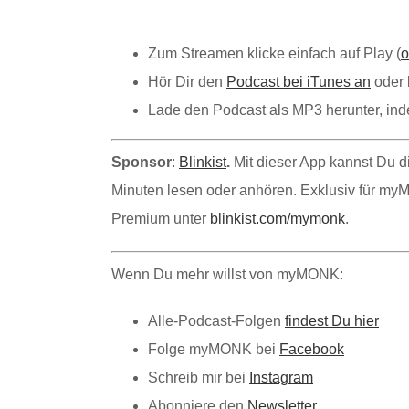
Zum Streamen klicke einfach auf Play (
o
Hör Dir den
Podcast bei iTunes an
oder 
Lade den Podcast als MP3 herunter, i
Sponsor
:
Blinkist
.
Mit dieser App kannst Du d
Minuten lesen oder anhören. Exklusiv für my
Premium unter
blinkist.com/mymonk
.
Wenn Du mehr willst von myMONK:
Alle-Podcast-Folgen
findest Du hier
Folge myMONK bei
Facebook
Schreib mir bei
Instagram
Abonniere den
Newsletter