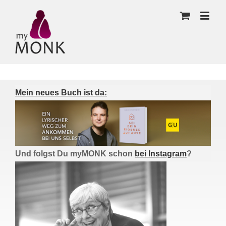
Mein neues Buch ist da:
Und folgst Du myMONK schon
bei Instagram
?