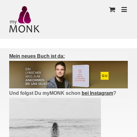
Mein neues Buch ist da:
Und folgst Du myMONK schon
bei Instagram
?