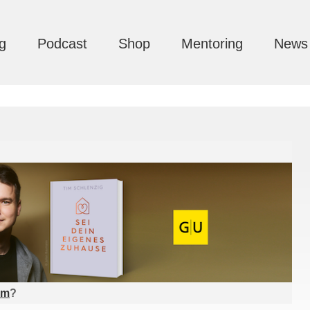
g
Podcast
Shop
Mentoring
News
am
?