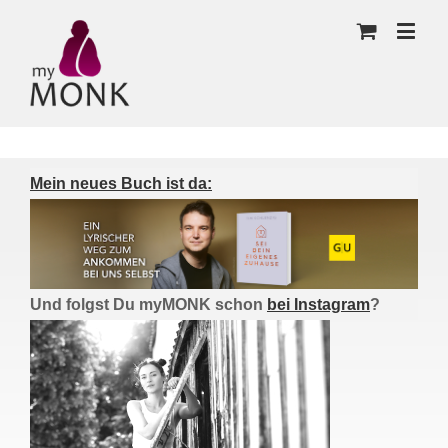
Mein neues Buch ist da:
Und folgst Du myMONK schon
bei Instagram
?