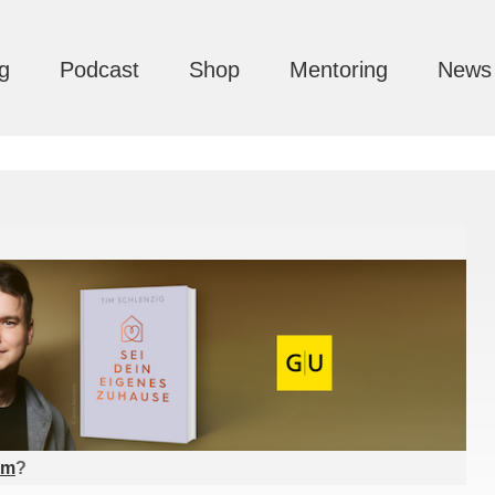
g
Podcast
Shop
Mentoring
News
am
?