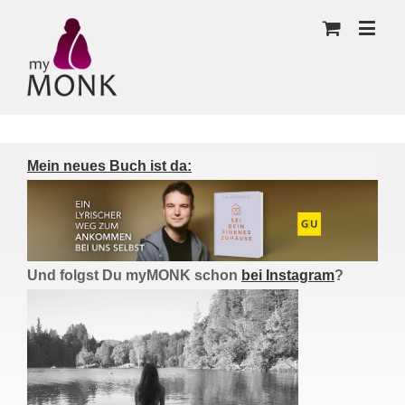
Mein neues Buch ist da:
Und folgst Du myMONK schon
bei Instagram
?