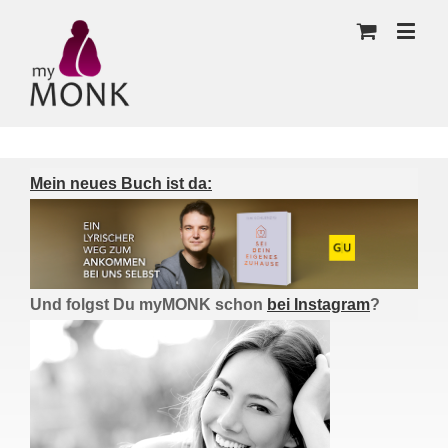
Mein neues Buch ist da:
Und folgst Du myMONK schon
bei Instagram
?