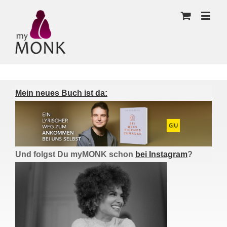
Mein neues Buch ist da:
Und folgst Du myMONK schon
bei Instagram
?