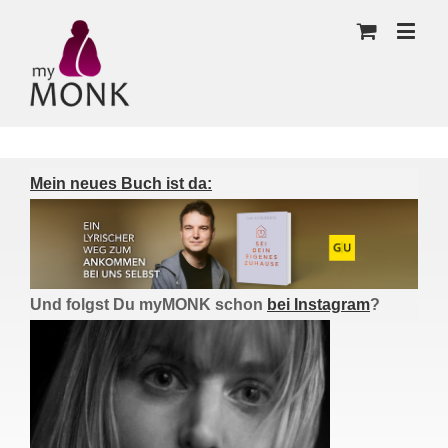
Mein neues Buch ist da:
Und folgst Du myMONK schon
bei Instagram
?