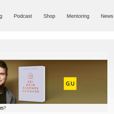
g
Podcast
Shop
Mentoring
News
am
?