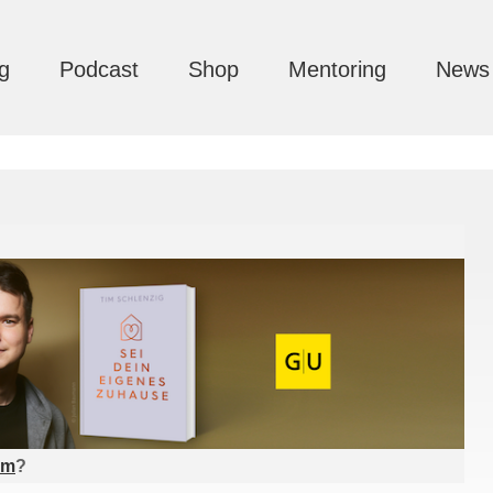
g
Podcast
Shop
Mentoring
News
am
?