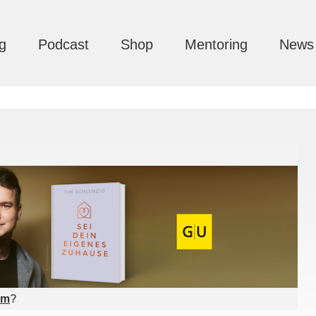
g
Podcast
Shop
Mentoring
News
am
?