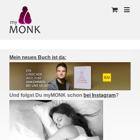
Mein neues Buch ist da:
Und folgst Du myMONK schon
bei Instagram
?