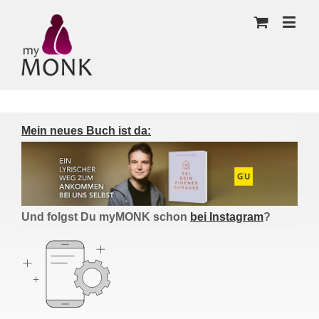
Mein neues Buch ist da:
Und folgst Du myMONK schon
bei Instagram
?