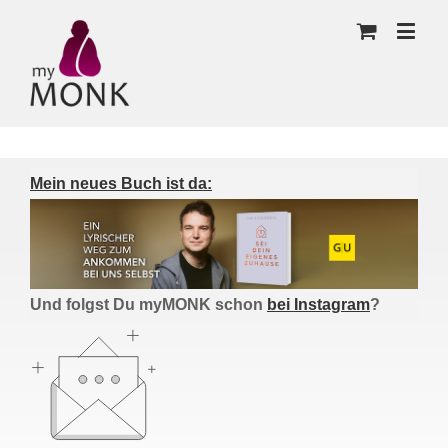
Mein neues Buch ist da:
Und folgst Du myMONK schon
bei Instagram
?