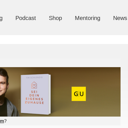
g
Podcast
Shop
Mentoring
News
am
?