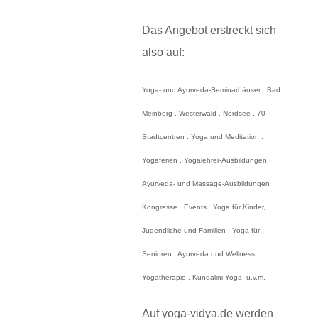
Das Angebot erstreckt sich
also auf:
Yoga- und Ayurveda-Seminarhäuser . Bad
Meinberg . Westerwald . Nordsee . 70
Stadtcentren . Yoga und Meditation .
Yogaferien . Yogalehrer-Ausbildungen .
Ayurveda- und Massage-Ausbildungen .
Kongresse . Events . Yoga für Kinder,
Jugendliche und Familien . Yoga für
Senioren . Ayurveda und Wellness .
Yogatherapie . Kundalini Yoga u.v.m.
Auf yoga-vidya.de werden