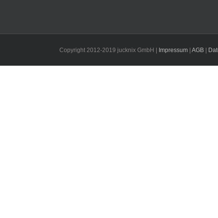
Copyright 2012-2019 jucknix GmbH |
Impressum
|
AGB
|
Dat